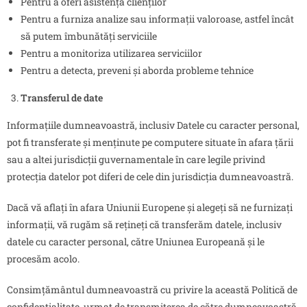
Pentru a oferi asistență clienților
Pentru a furniza analize sau informații valoroase, astfel încât
să putem îmbunătăți serviciile
Pentru a monitoriza utilizarea serviciilor
Pentru a detecta, preveni și aborda probleme tehnice
Transfer
ul
de date
Informațiile dumneavoastră, inclusiv Datele cu caracter personal,
pot fi transferate și menținute pe computere situate în afara țării
sau a altei jurisdicții guvernamentale în care legile privind
protecția datelor pot diferi de cele din jurisdicția dumneavoastră.
Dacă vă aflați în afara Uniunii Europene și alegeți să ne furnizați
informații, vă rugăm să rețineți că transferăm datele, inclusiv
datele cu caracter personal, către Uniunea Europeană și le
procesăm acolo.
Consimțământul dumneavoastră cu privire la această Politică de
confidențialitate, urmat de transmiterea de către dumneavoastră