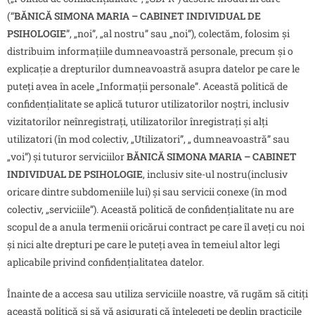
(“
BĂNICĂ SIMONA MARIA – CABINET INDIVIDUAL DE
PSIHOLOGIE
”, „noi”, „al nostru” sau „noi”), colectăm, folosim și
distribuim informațiile dumneavoastră personale, precum și o
explicație a drepturilor dumneavoastră asupra datelor pe care le
puteți avea în acele „Informații personale”. Această politică de
confidențialitate se aplică tuturor utilizatorilor noștri, inclusiv
vizitatorilor neînregistrați, utilizatorilor înregistrați și alți
utilizatori (în mod colectiv, „Utilizatori”, „ dumneavoastră” sau
„voi”) și tuturor serviciilor
BĂNICĂ SIMONA MARIA – CABINET
INDIVIDUAL DE PSIHOLOGIE
, inclusiv site-ul nostru(inclusiv
oricare dintre subdomeniile lui) și sau servicii conexe (în mod
colectiv, „serviciile”). Această politică de confidențialitate nu are
scopul de a anula termenii oricărui contract pe care îl aveți cu noi
și nici alte drepturi pe care le puteți avea în temeiul altor legi
aplicabile privind confidențialitatea datelor.
Înainte de a accesa sau utiliza serviciile noastre, vă rugăm să citiți
această politică și să vă asigurați că înțelegeți pe deplin practicile