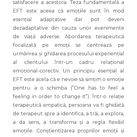
satisfacere a acestora. Teza fundamentală a
EFT este aceea că emoțiile sunt în mod
esențial adaptative dar pot deveni
dezadaptative din cauza unor evenimente
de viață adverse. Abordarea terapeutică
focalizată pe emoții se centrează pe
urmărirea și ghidarea procesului experiențial
al clientului într-un cadru relațional
emoțional-corectiv. Un principiu esențial al
EFT este acela că e nevoie să simțim o emoție
pentru a o schimba (”One has to feel a
feeling in order to change it”). Într-o relație
terapeutică empatică, persoana va fi ghidată
de terapeut spre a identifica, a trăi, a explora,
a da sens, a transforma și a regla flexibil
emoțiile. Conștientizarea propriilor emoții și