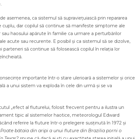
.
, de asemenea, ca sistemul să supraviețuiască prin repararea
de cuplu, dar copilul să continue să manifeste simptome ale
or sau haosului apărute în familie ca urmare a perturbărilor
le acute sau recurente. E posibil și ca sistemul să se dizolve,
oi parteneri să continue să folosească copilul în relația lor
eîncheiată.
onsecințe importante într-o stare ulerioară a sistemelor și orice
ală a unui sistem va exploda în cele din urmă și se va
utul „efect al fluturelui, folosit frecvent pentru a ilustra un
ment tipic al sistemelor haotice, meteorologul Edward
ăcând referire la fluture într-o prelegere susținută în 1972 și
ă
Poate bătaia din aripi a unui fluture din Brazilia porni o
în Texas?
spune că dacă ai ști cu exactitate starea inițială a unui