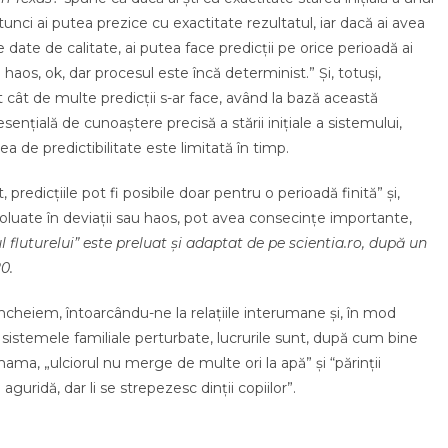
tunci ai putea prezice cu exactitate rezultatul, iar dacă ai avea
e date de calitate, ai putea face predicții pe orice perioadă ai
e haos, ok, dar procesul este încă determinist.” Și, totuși,
t cât de multe predicții s-ar face, având la bază această
esențială de cunoaștere precisă a stării inițiale a sistemului,
ea de predictibilitate este limitată în timp.
 predicțiile pot fi posibile doar pentru o perioadă finită” și,
voluate în deviații sau haos, pot avea consecințe importante,
l fluturelui”
este preluat și adaptat de pe scientia.ro, după un
20
.
 încheiem, întoarcându-ne la relațiile interumane și, în mod
a sistemele familiale perturbate, lucrurile sunt, după cum bine
ma, „ulciorul nu merge de multe ori la apă” și “părinții
guridă, dar li se strepezesc dinții copiilor”.