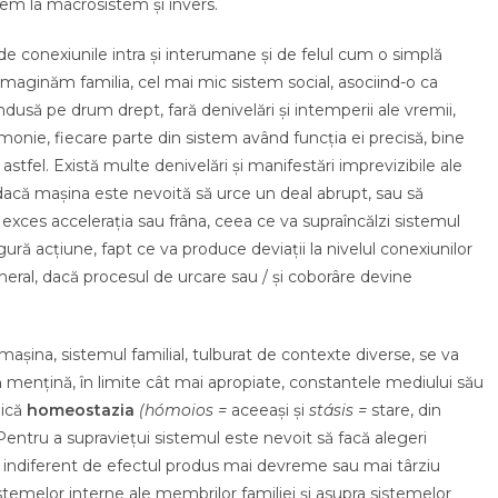
em la macrosistem și invers.
de conexiunile intra și interumane și de felul cum o simplă
 imaginăm familia, cel mai mic sistem social, asociind-o ca
usă pe drum drept, fară denivelări și intemperii ale vremii,
armonie, fiecare parte din sistem având funcția ei precisă, bine
astfel. Există multe denivelări și manifestări imprevizibile ale
 dacă mașina este nevoită să urce un deal abrupt, sau să
n exces accelerația sau frâna, ceea ce va supraîncălzi sistemul
ură acțiune, fapt ce va produce deviații la nivelul conexiunilor
eneral, dacă procesul de urcare sau / și coborâre devine
 mașina, sistemul familial, tulburat de contexte diverse, se va
ă mențină, în limite cât mai apropiate, constantele mediului său
dică
homeostazia
(hómoios =
aceeași și
stásis =
stare, din
Pentru a supraviețui sistemul este nevoit să facă alegeri
 indiferent de efectul produs mai devreme sau mai târziu
stemelor interne ale membrilor familiei și asupra sistemelor