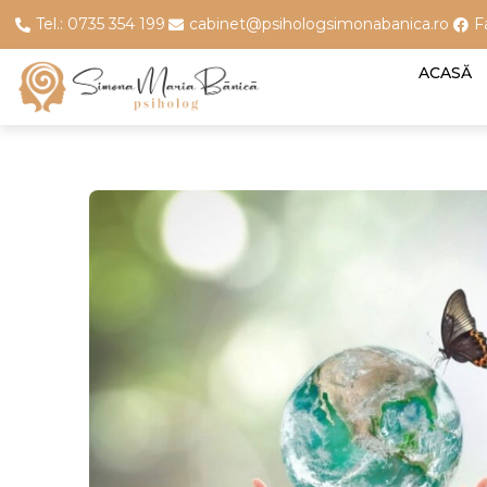
Tel.: 0735 354 199
cabinet@psihologsimonabanica.ro
F
ACASĂ