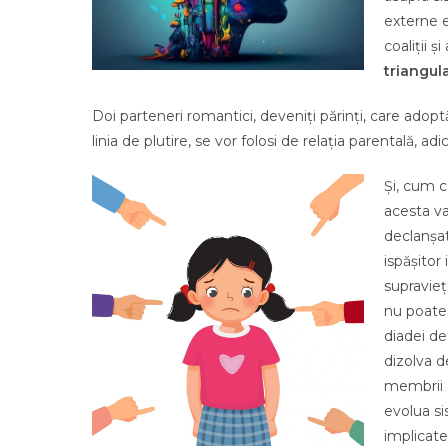
externe e
coaliții 
triangul
Doi parteneri romantici, deveniți părinți, care adop
linia de plutire, se vor folosi de relația parentală, adic
Și, cum c
acesta va
declanșat
ispășitor
supravieț
nu poate 
diadei de
dizolva d
membrii d
evolua si
implicate