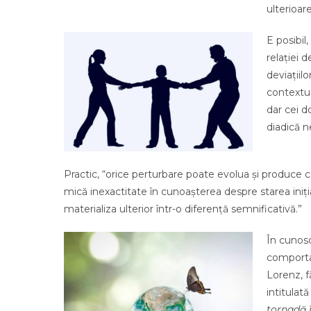
ulterioare
E posibil
relației 
deviațiil
contextua
dar cei d
diadică n
Practic, “orice perturbare poate evolua și produce c
mică inexactitate în cunoașterea despre starea iniți
materializa ulterior într-o diferență semnificativă.”
În cunosc
comporta
Lorenz, f
intitulat
tornadă 