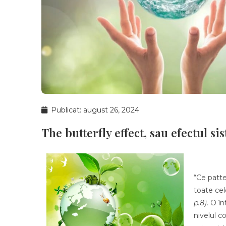
Publicat:
august 26, 2024
The butterfly effect, sau efectul si
“Ce patte
toate ce
p.8).
O în
nivelul c