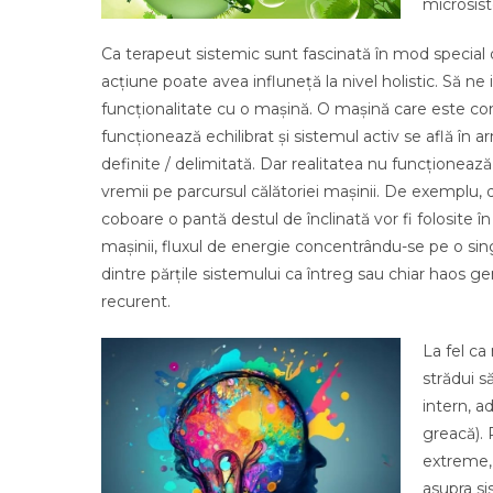
microsist
Ca terapeut sistemic sunt fascinată în mod special 
acțiune poate avea influneță la nivel holistic. Să ne
funcționalitate cu o mașină. O mașină care este cond
funcționează echilibrat și sistemul activ se află în 
definite / delimitată. Dar realitatea nu funcționează 
vremii pe parcursul călătoriei mașinii. De exemplu,
coboare o pantă destul de înclinată vor fi folosite î
mașinii, fluxul de energie concentrându-se pe o sing
dintre părțile sistemului ca întreg sau chiar haos g
recurent.
La fel ca
strădui s
intern, a
greacă). 
extreme,
asupra si