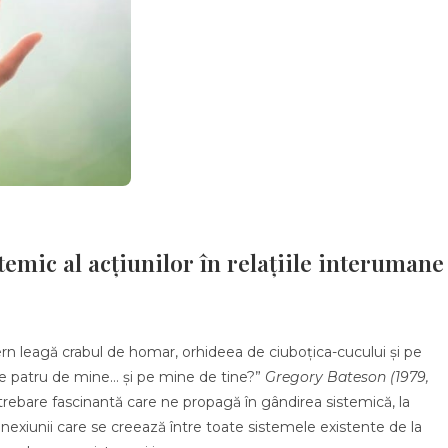
stemic al acțiunilor în relațiile interumane
rn leagă crabul de homar, orhideea de ciuboțica-cucului și pe
le patru de mine… și pe mine de tine?”
Gregory Bateson (1979,
trebare fascinantă care ne propagă în gândirea sistemică, la
onexiunii care se creează între toate sistemele existente de la