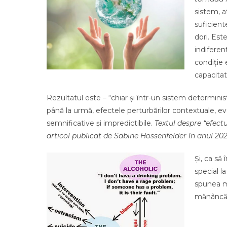
sistem, a
suficient
dori. Est
indiferen
condiție 
capacitat
Rezultatul este – “chiar și într-un sistem determinist,
până la urmă, efectele perturbărilor contextuale, e
semnificative și impredictibile.
Textul despre
“efectu
articol publicat de
Sabine Hossenfelder în anul 20
Și, ca să
special l
spunea ma
mănâncă a