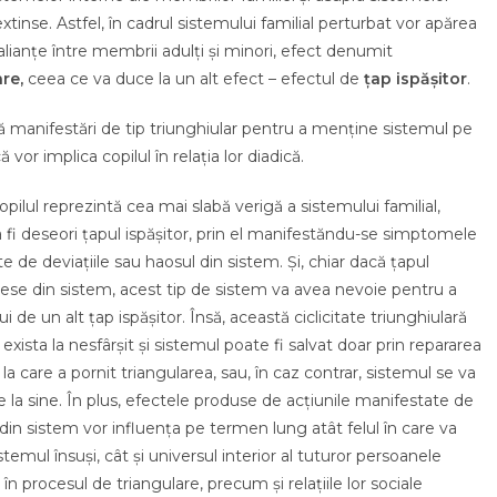
xtinse. Astfel, în cadrul sistemului familial perturbat vor apărea
și alianțe între membrii adulți și minori, efect denumit
are,
ceea ce va duce la un alt efect – efectul de
țap ispășitor
.
tă manifestări de tip triunghiular pentru a menține sistemul pe
ă vor implica copilul în relația lor diadică.
opilul reprezintă cea mai slabă verigă a sistemului familial,
 fi deseori țapul ispășitor, prin el manifestăndu-se simptomele
e de deviațiile sau haosul din sistem. Și, chiar dacă țapul
 iese din sistem, acest tip de sistem va avea nevoie pentru a
ui de un alt țap ispășitor. Însă, această ciclicitate triunghiulară
exista la nesfârșit și sistemul poate fi salvat doar prin repararea
 la care a pornit triangularea, sau, în caz contrar, sistemul se va
e la sine. În plus, efectele produse de acțiunile manifestate de
in sistem vor influența pe termen lung atât felul în care va
stemul însuși, cât și universul interior al tuturor persoanele
 în procesul de triangulare, precum și relațiile lor sociale