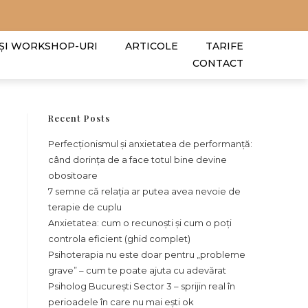
 ȘI WORKSHOP-URI
ARTICOLE
TARIFE
CONTACT
Recent Posts
Perfecționismul și anxietatea de performanță:
când dorința de a face totul bine devine
obositoare
7 semne că relația ar putea avea nevoie de
terapie de cuplu
Anxietatea: cum o recunoști și cum o poți
controla eficient (ghid complet)
Psihoterapia nu este doar pentru „probleme
grave” – cum te poate ajuta cu adevărat
Psiholog București Sector 3 – sprijin real în
perioadele în care nu mai ești ok